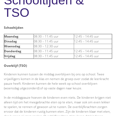
Schooltijden &
TSO
Schooltijden
Maandag
08:30 – 11:45 uur
12:45 – 14:45 uur
Dinsdag
08:30 – 11:45 uur
12:45 – 14:45 uur
Woensdag
08:30 – 12:30 uur
Donderdag
08:30 – 11:45 uur
12:45 – 14:45 uur
Vrijdag
08:30 – 11:45 uur
12:45 – 14:45 uur
Overblijf (TSO)
Kinderen kunnen tussen de middag overblijven bij ons op school. Twee
vrijwilligers komen in de klas en nemen de groep over zodat de leerkracht
pauze heeft. Kinderen kunnen de hele week op school overblijven
(woensdag uitgezonderd) of op vaste dagen naar keuze.
In de middagpauze hoeven de kinderen even niets. De kinderen krijgen niet
alleen tijd om het meegebrachte eten op te eten, maar ook om even lekker
te spelen, te rennen of gewoon uit te rusten. De overblijfkrachten zorgen
ervoor dat de kinderen rustig kunnen eten. Zijn de kinderen klaar met eten,