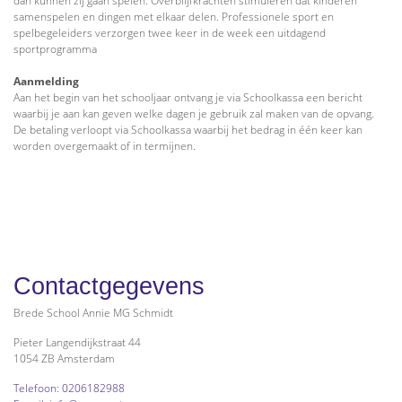
dan kunnen zij gaan spelen. Overblijfkrachten stimuleren dat kinderen
samenspelen en dingen met elkaar delen. Professionele sport en
spelbegeleiders verzorgen twee keer in de week een uitdagend
sportprogramma
Aanmelding
Aan het begin van het schooljaar ontvang je via Schoolkassa een bericht
waarbij je aan kan geven welke dagen je gebruik zal maken van de opvang.
De betaling verloopt via Schoolkassa waarbij het bedrag in één keer kan
worden overgemaakt of in termijnen.
Contactgegevens
Brede School Annie MG Schmidt
Pieter Langendijkstraat 44
1054 ZB Amsterdam
Telefoon: 0206182988