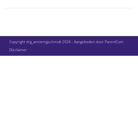
Copyright drg_anniemgschmidt 2026 - Aangeboden door
ParentCom
Disclaimer